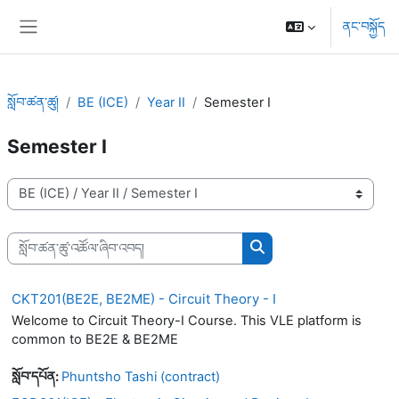
དོན་ཚན་ངོ་མ་ལུ་ གོམ་འགྱོ།
ནང་བསྐྱོད
པེ་ནཱལ་ཟུར་ཕྱོགས་
སློབ་ཚན་ཚུ།
BE (ICE)
Year II
Semester I
Semester I
སློབ་ཚན་དབྱེ་ཚན་ཚུ།
སློབ་ཚན་ཚུ་འཚོལ་ཞིབ་འབད།
སློབ་ཚན་ཚུ་འཚོལ་ཞིབ་འབད།
CKT201(BE2E, BE2ME) - Circuit Theory - I
Welcome to Circuit Theory-I Course. This VLE platform is
common to BE2E & BE2ME
སློབ་དཔོན:
Phuntsho Tashi (contract)