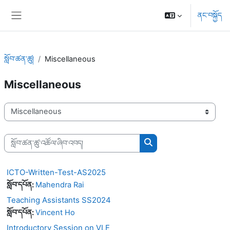
དོན་ཚན་ངོ་མ་ལུ་ གོམ་འགྱོ།
ནང་བསྐྱོད
པེ་ནཱལ་ཟུར་ཕྱོགས་
སློབ་ཚན་ཚུ།
Miscellaneous
Miscellaneous
སློབ་ཚན་དབྱེ་ཚན་ཚུ།
སློབ་ཚན་ཚུ་འཚོལ་ཞིབ་འབད།
སློབ་ཚན་ཚུ་འཚོལ་ཞིབ་འབད།
ICTO-Written-Test-AS2025
སློབ་དཔོན:
Mahendra Rai
Teaching Assistants SS2024
སློབ་དཔོན:
Vincent Ho
Introductory Session on VLE